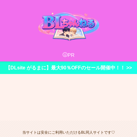
PR
【DLsite がるまに】最大90％OFFのセール開催中！！ >>
当サイトは安全にご利用いただけるBL同人サイトです♡