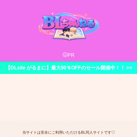
PR
【DLsite がるまに】最大90％OFFのセール開催中！！ >>
当サイトは安全にご利用いただけるBL同人サイトです♡