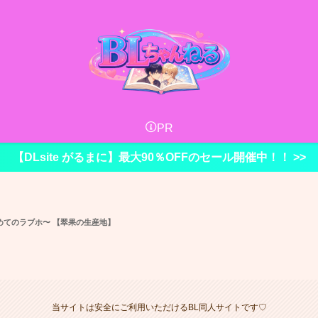
PR
【DLsite がるまに】最大90％OFFのセール開催中！！ >>
めてのラブホ〜 【翠果の生産地】
当サイトは安全にご利用いただけるBL同人サイトです♡