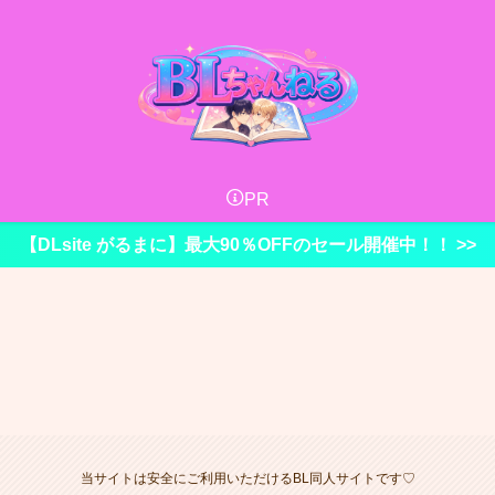
PR
【DLsite がるまに】最大90％OFFのセール開催中！！ >>
当サイトは安全にご利用いただけるBL同人サイトです♡