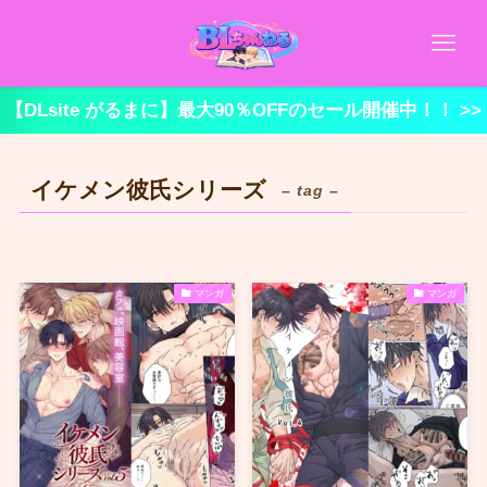
【DLsite がるまに】最大90％OFFのセール開催中！！ >>
イケメン彼氏シリーズ
– tag –
マンガ
マンガ